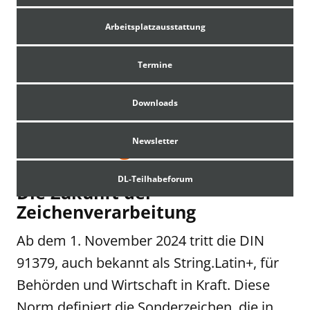
Arbeitsplatzausstattung
Termine
Downloads
DL® String.Latin +
Newsletter
DL-Teilhabeforum
Die Zukunft der
Zeichenverarbeitung
Ab dem 1. November 2024 tritt die DIN
91379, auch bekannt als String.Latin+, für
Behörden und Wirtschaft in Kraft. Diese
Norm definiert die Sonderzeichen, die in