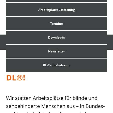
Arbeitsplatzausstattung
Termine
english language
Downloads
Newsletter
DL-Teilhabeforum
Herzlich willkommen bei
DL®!
Wir statten Arbeitsplätze für blinde und
sehbehinderte Menschen aus – in Bundes-